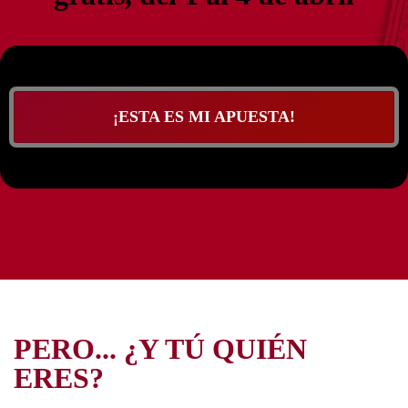
¡ESTA ES MI APUESTA!
PERO... ¿Y TÚ QUIÉN
ERES?