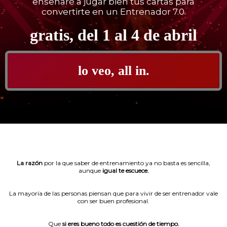
enseñaré a jugar bien tus cartas para
convertirte en un Entrenador 7.0.
gratis, del 1 al 4 de abril
lo veo, all in.
La razón
por la que saber de entrenamiento ya no basta es sencilla,
aunque
igual te escuece.
La mayoría de las personas piensan que para vivir de ser entrenador vale
con ser buen profesional.
Que
si eres bueno todo es cuestión de tiempo.