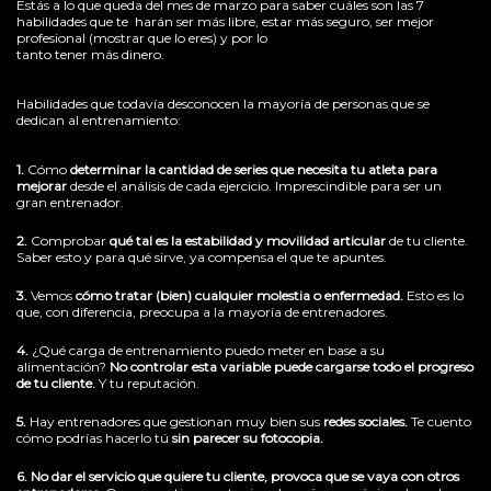
Estás a lo que queda del mes de marzo para saber cuáles son las 7
habilidades que te harán ser más libre, estar más seguro, ser mejor
profesional (mostrar que lo eres) y por lo
tanto tener más dinero.
Habilidades que todavía desconocen la mayoría de personas que se
dedican al entrenamiento:
1.
Cómo
determinar la cantidad de series que necesita tu atleta para
mejorar
desde el análisis de cada ejercicio. Imprescindible para ser un
gran entrenador.
2.
Comprobar
qué tal es la estabilidad y movilidad articular
de tu cliente.
Saber esto y para qué sirve, ya compensa el que te apuntes.
3.
Vemos
cómo tratar (bien) cualquier molestia o enfermedad.
Esto es lo
que, con diferencia, preocupa a la mayoría de entrenadores.
4.
¿Qué carga de entrenamiento puedo meter en base a su
alimentación?
No controlar esta variable puede cargarse todo el progreso
de tu cliente.
Y tu reputación.
5.
Hay entrenadores que gestionan muy bien sus
redes sociales.
Te cuento
cómo podrías hacerlo tú
sin parecer su fotocopia.
6.
No dar el servicio que quiere tu cliente, provoca que se vaya con otros